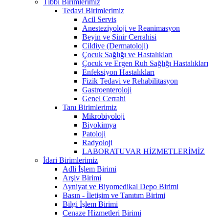
Tıbbi Birimlerimiz
Tedavi Birimlerimiz
Acil Servis
Anesteziyoloji ve Reanimasyon
Beyin ve Sinir Cerrahisi
Cildiye (Dermatoloji)
Çocuk Sağlığı ve Hastalıkları
Çocuk ve Ergen Ruh Sağlığı Hastalıkları
Enfeksiyon Hastalıkları
Fizik Tedavi ve Rehabilitasyon
Gastroenteroloji
Genel Cerrahi
Tanı Birimlerimiz
Mikrobiyoloji
Biyokimya
Patoloji
Radyoloji
LABORATUVAR HİZMETLERİMİZ
İdari Birimlerimiz
Adli İşlem Birimi
Arşiv Birimi
Ayniyat ve Biyomedikal Depo Birimi
Basın - İletişim ve Tanıtım Birimi
Bilgi İşlem Birimi
Cenaze Hizmetleri Birimi