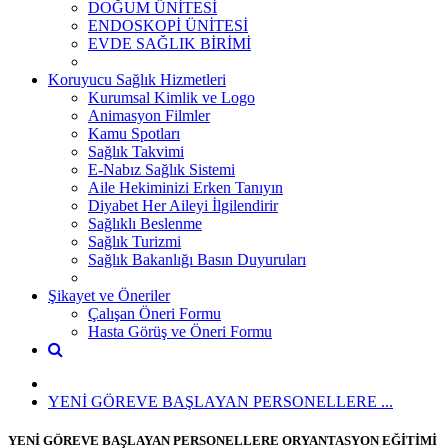
DOĞUM ÜNİTESİ
ENDOSKOPİ ÜNİTESİ
EVDE SAĞLIK BİRİMİ
Koruyucu Sağlık Hizmetleri
Kurumsal Kimlik ve Logo
Animasyon Filmler
Kamu Spotları
Sağlık Takvimi
E-Nabız Sağlık Sistemi
Aile Hekiminizi Erken Tanıyın
Diyabet Her Aileyi İlgilendirir
Sağlıklı Beslenme
Sağlık Turizmi
Sağlık Bakanlığı Basın Duyuruları
Şikayet ve Öneriler
Çalışan Öneri Formu
Hasta Görüş ve Öneri Formu
YENİ GÖREVE BAŞLAYAN PERSONELLERE ...
YENİ GÖREVE BAŞLAYAN PERSONELLERE ORYANTASYON EĞİTİMİ