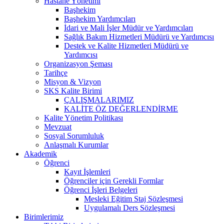
Hastane Yönetimi
Başhekim
Başhekim Yardımcıları
İdari ve Mali İşler Müdür ve Yardımcıları
Sağlık Bakım Hizmetleri Müdürü ve Yardımcısı
Destek ve Kalite Hizmetleri Müdürü ve
Yardımcısı
Organizasyon Şeması
Tarihçe
Misyon & Vizyon
SKS Kalite Birimi
ÇALIŞMALARIMIZ
KALİTE ÖZ DEĞERLENDİRME
Kalite Yönetim Politikası
Mevzuat
Sosyal Sorumluluk
Anlaşmalı Kurumlar
Akademik
Öğrenci
Kayıt İşlemleri
Öğrenciler için Gerekli Formlar
Öğrenci İşleri Belgeleri
Mesleki Eğitim Staj Sözleşmesi
Uygulamalı Ders Sözleşmesi
Birimlerimiz