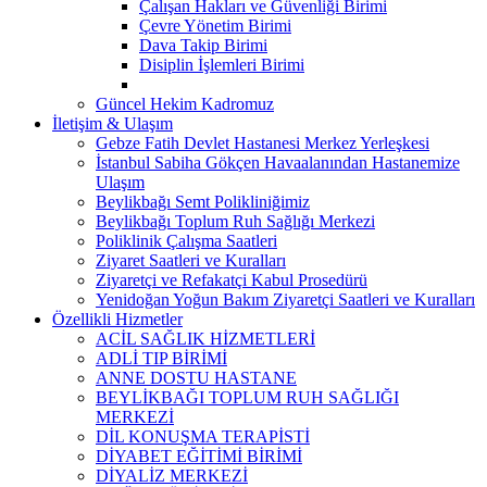
Çalışan Hakları ve Güvenliği Birimi
Çevre Yönetim Birimi
Dava Takip Birimi
Disiplin İşlemleri Birimi
Güncel Hekim Kadromuz
İletişim & Ulaşım
Gebze Fatih Devlet Hastanesi Merkez Yerleşkesi
İstanbul Sabiha Gökçen Havaalanından Hastanemize
Ulaşım
Beylikbağı Semt Polikliniğimiz
Beylikbağı Toplum Ruh Sağlığı Merkezi
Poliklinik Çalışma Saatleri
Ziyaret Saatleri ve Kuralları
Ziyaretçi ve Refakatçi Kabul Prosedürü
Yenidoğan Yoğun Bakım Ziyaretçi Saatleri ve Kuralları
Özellikli Hizmetler
ACİL SAĞLIK HİZMETLERİ
ADLİ TIP BİRİMİ
ANNE DOSTU HASTANE
BEYLİKBAĞI TOPLUM RUH SAĞLIĞI
MERKEZİ
DİL KONUŞMA TERAPİSTİ
DİYABET EĞİTİMİ BİRİMİ
DİYALİZ MERKEZİ