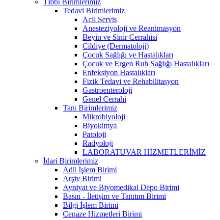
Tıbbi Birimlerimiz
Tedavi Birimlerimiz
Acil Servis
Anesteziyoloji ve Reanimasyon
Beyin ve Sinir Cerrahisi
Cildiye (Dermatoloji)
Çocuk Sağlığı ve Hastalıkları
Çocuk ve Ergen Ruh Sağlığı Hastalıkları
Enfeksiyon Hastalıkları
Fizik Tedavi ve Rehabilitasyon
Gastroenteroloji
Genel Cerrahi
Tanı Birimlerimiz
Mikrobiyoloji
Biyokimya
Patoloji
Radyoloji
LABORATUVAR HİZMETLERİMİZ
İdari Birimlerimiz
Adli İşlem Birimi
Arşiv Birimi
Ayniyat ve Biyomedikal Depo Birimi
Basın - İletişim ve Tanıtım Birimi
Bilgi İşlem Birimi
Cenaze Hizmetleri Birimi