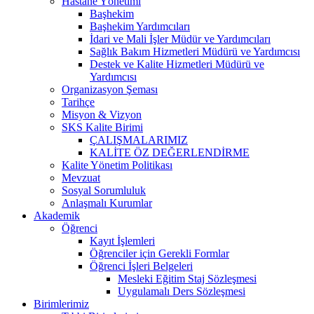
Hastane Yönetimi
Başhekim
Başhekim Yardımcıları
İdari ve Mali İşler Müdür ve Yardımcıları
Sağlık Bakım Hizmetleri Müdürü ve Yardımcısı
Destek ve Kalite Hizmetleri Müdürü ve
Yardımcısı
Organizasyon Şeması
Tarihçe
Misyon & Vizyon
SKS Kalite Birimi
ÇALIŞMALARIMIZ
KALİTE ÖZ DEĞERLENDİRME
Kalite Yönetim Politikası
Mevzuat
Sosyal Sorumluluk
Anlaşmalı Kurumlar
Akademik
Öğrenci
Kayıt İşlemleri
Öğrenciler için Gerekli Formlar
Öğrenci İşleri Belgeleri
Mesleki Eğitim Staj Sözleşmesi
Uygulamalı Ders Sözleşmesi
Birimlerimiz