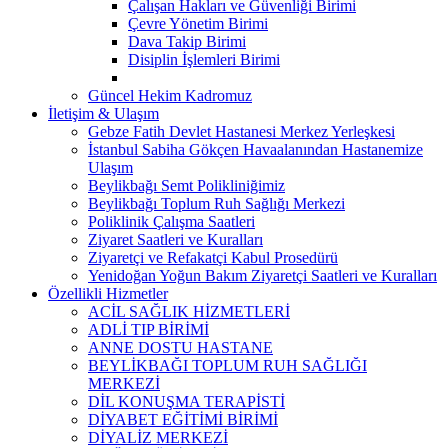
Çalışan Hakları ve Güvenliği Birimi
Çevre Yönetim Birimi
Dava Takip Birimi
Disiplin İşlemleri Birimi
Güncel Hekim Kadromuz
İletişim & Ulaşım
Gebze Fatih Devlet Hastanesi Merkez Yerleşkesi
İstanbul Sabiha Gökçen Havaalanından Hastanemize
Ulaşım
Beylikbağı Semt Polikliniğimiz
Beylikbağı Toplum Ruh Sağlığı Merkezi
Poliklinik Çalışma Saatleri
Ziyaret Saatleri ve Kuralları
Ziyaretçi ve Refakatçi Kabul Prosedürü
Yenidoğan Yoğun Bakım Ziyaretçi Saatleri ve Kuralları
Özellikli Hizmetler
ACİL SAĞLIK HİZMETLERİ
ADLİ TIP BİRİMİ
ANNE DOSTU HASTANE
BEYLİKBAĞI TOPLUM RUH SAĞLIĞI
MERKEZİ
DİL KONUŞMA TERAPİSTİ
DİYABET EĞİTİMİ BİRİMİ
DİYALİZ MERKEZİ