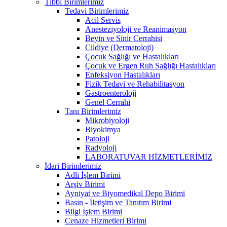
Tıbbi Birimlerimiz
Tedavi Birimlerimiz
Acil Servis
Anesteziyoloji ve Reanimasyon
Beyin ve Sinir Cerrahisi
Cildiye (Dermatoloji)
Çocuk Sağlığı ve Hastalıkları
Çocuk ve Ergen Ruh Sağlığı Hastalıkları
Enfeksiyon Hastalıkları
Fizik Tedavi ve Rehabilitasyon
Gastroenteroloji
Genel Cerrahi
Tanı Birimlerimiz
Mikrobiyoloji
Biyokimya
Patoloji
Radyoloji
LABORATUVAR HİZMETLERİMİZ
İdari Birimlerimiz
Adli İşlem Birimi
Arşiv Birimi
Ayniyat ve Biyomedikal Depo Birimi
Basın - İletişim ve Tanıtım Birimi
Bilgi İşlem Birimi
Cenaze Hizmetleri Birimi