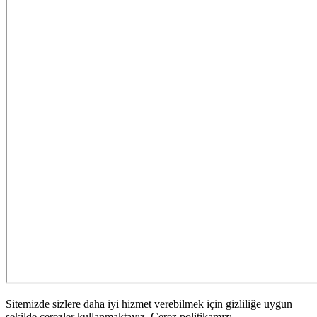
Sitemizde sizlere daha iyi hizmet verebilmek için gizliliğe uygun
şekilde çerezler kullanmaktayız. Çerez politikamızı