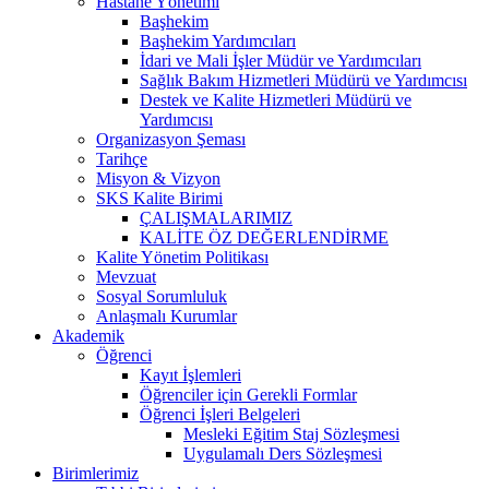
Hastane Yönetimi
Başhekim
Başhekim Yardımcıları
İdari ve Mali İşler Müdür ve Yardımcıları
Sağlık Bakım Hizmetleri Müdürü ve Yardımcısı
Destek ve Kalite Hizmetleri Müdürü ve
Yardımcısı
Organizasyon Şeması
Tarihçe
Misyon & Vizyon
SKS Kalite Birimi
ÇALIŞMALARIMIZ
KALİTE ÖZ DEĞERLENDİRME
Kalite Yönetim Politikası
Mevzuat
Sosyal Sorumluluk
Anlaşmalı Kurumlar
Akademik
Öğrenci
Kayıt İşlemleri
Öğrenciler için Gerekli Formlar
Öğrenci İşleri Belgeleri
Mesleki Eğitim Staj Sözleşmesi
Uygulamalı Ders Sözleşmesi
Birimlerimiz