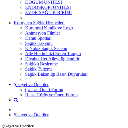
DOĞUM ÜNİTESİ
ENDOSKOPİ ÜNİTESİ
EVDE SAĞLIK BİRİMİ
Koruyucu Sağlık Hizmetleri
Kurumsal Kimlik ve Logo
Animasyon Filmler
Kamu Spotları
Sağlık Takvimi
E-Nabız Sağlık Sistemi
Aile Hekiminizi Erken Tanıyın
Diyabet Her Aileyi İlgilendirir
Sağlıklı Beslenme
Sağlık Turizmi
Sağlık Bakanlığı Basın Duyuruları
Şikayet ve Öneriler
Çalışan Öneri Formu
Hasta Görüş ve Öneri Formu
Şikayet ve Öneriler
Şikayet ve Öneriler