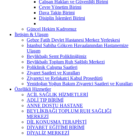
Çalışan Hakları ve Güvenliği Birimi
Çevre Yönetim Birimi
Dava Takip Birimi
Disiplin İşlemleri Birimi
Güncel Hekim Kadromuz
İletişim & Ulaşım
Gebze Fatih Devlet Hastanesi Merkez Yerleşkesi
İstanbul Sabiha Gökçen Havaalanından Hastanemize
Ulaşım
Beylikbağı Semt Polikliniğimiz
Beylikbağı Toplum Ruh Sağlığı Merkezi
Poliklinik Çalışma Saatleri
Ziyaret Saatleri ve Kuralları
Ziyaretçi ve Refakatçi Kabul Prosedürü
Yenidoğan Yoğun Bakım Ziyaretçi Saatleri ve Kuralları
Özellikli Hizmetler
ACİL SAĞLIK HİZMETLERİ
ADLİ TIP BİRİMİ
ANNE DOSTU HASTANE
BEYLİKBAĞI TOPLUM RUH SAĞLIĞI
MERKEZİ
DİL KONUŞMA TERAPİSTİ
DİYABET EĞİTİMİ BİRİMİ
DİYALİZ MERKEZİ