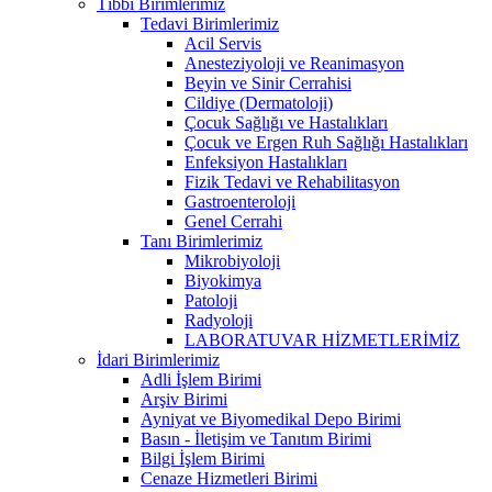
Tıbbi Birimlerimiz
Tedavi Birimlerimiz
Acil Servis
Anesteziyoloji ve Reanimasyon
Beyin ve Sinir Cerrahisi
Cildiye (Dermatoloji)
Çocuk Sağlığı ve Hastalıkları
Çocuk ve Ergen Ruh Sağlığı Hastalıkları
Enfeksiyon Hastalıkları
Fizik Tedavi ve Rehabilitasyon
Gastroenteroloji
Genel Cerrahi
Tanı Birimlerimiz
Mikrobiyoloji
Biyokimya
Patoloji
Radyoloji
LABORATUVAR HİZMETLERİMİZ
İdari Birimlerimiz
Adli İşlem Birimi
Arşiv Birimi
Ayniyat ve Biyomedikal Depo Birimi
Basın - İletişim ve Tanıtım Birimi
Bilgi İşlem Birimi
Cenaze Hizmetleri Birimi