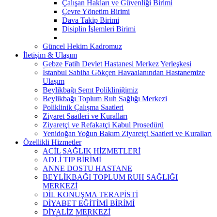
Çalışan Hakları ve Güvenliği Birimi
Çevre Yönetim Birimi
Dava Takip Birimi
Disiplin İşlemleri Birimi
Güncel Hekim Kadromuz
İletişim & Ulaşım
Gebze Fatih Devlet Hastanesi Merkez Yerleşkesi
İstanbul Sabiha Gökçen Havaalanından Hastanemize
Ulaşım
Beylikbağı Semt Polikliniğimiz
Beylikbağı Toplum Ruh Sağlığı Merkezi
Poliklinik Çalışma Saatleri
Ziyaret Saatleri ve Kuralları
Ziyaretçi ve Refakatçi Kabul Prosedürü
Yenidoğan Yoğun Bakım Ziyaretçi Saatleri ve Kuralları
Özellikli Hizmetler
ACİL SAĞLIK HİZMETLERİ
ADLİ TIP BİRİMİ
ANNE DOSTU HASTANE
BEYLİKBAĞI TOPLUM RUH SAĞLIĞI
MERKEZİ
DİL KONUŞMA TERAPİSTİ
DİYABET EĞİTİMİ BİRİMİ
DİYALİZ MERKEZİ