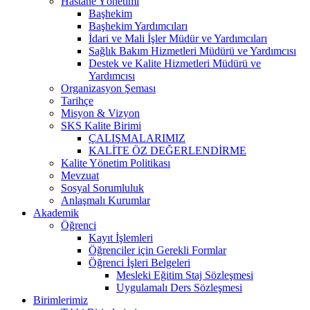
Hastane Yönetimi
Başhekim
Başhekim Yardımcıları
İdari ve Mali İşler Müdür ve Yardımcıları
Sağlık Bakım Hizmetleri Müdürü ve Yardımcısı
Destek ve Kalite Hizmetleri Müdürü ve
Yardımcısı
Organizasyon Şeması
Tarihçe
Misyon & Vizyon
SKS Kalite Birimi
ÇALIŞMALARIMIZ
KALİTE ÖZ DEĞERLENDİRME
Kalite Yönetim Politikası
Mevzuat
Sosyal Sorumluluk
Anlaşmalı Kurumlar
Akademik
Öğrenci
Kayıt İşlemleri
Öğrenciler için Gerekli Formlar
Öğrenci İşleri Belgeleri
Mesleki Eğitim Staj Sözleşmesi
Uygulamalı Ders Sözleşmesi
Birimlerimiz