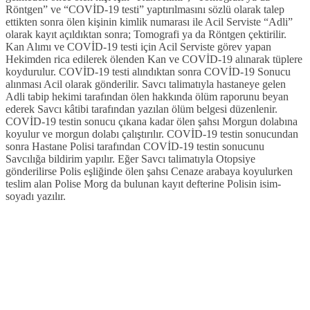
Röntgen” ve “COVİD-19 testi”
yaptırılmasını sözlü olarak talep
ettikten sonra ölen kişinin kimlik numarası ile Acil Serviste “Adli”
olarak kayıt
açıldıktan sonra;
Tomografi ya da Röntgen çektirilir.
Kan Alımı ve COVİD-19 testi için Acil Serviste görev yapan
Hekimden rica edilerek ölenden Kan ve
COVİD-19 alınarak tüplere
koydurulur.
COVİD-19 testi alındıktan sonra COVİD-19 Sonucu
alınması Acil olarak gönderilir.
Savcı talimatıyla hastaneye gelen
Adli tabip hekimi tarafından ölen hakkında ölüm raporunu beyan
ederek
Savcı kâtibi tarafından yazılan ölüm belgesi düzenlenir.
COVİD-19 testin sonucu çıkana kadar ölen şahsı Morgun dolabına
koyulur ve morgun dolabı çalıştırılır.
COVİD-19 testin sonucundan
sonra Hastane Polisi tarafından COVİD-19 testin sonucunu
Savcılığa bildirim yapılır.
Eğer Savcı talimatıyla Otopsiye
gönderilirse Polis eşliğinde ölen şahsı Cenaze arabaya koyulurken
teslim alan
Polise Morg da bulunan kayıt defterine Polisin isim-
soyadı yazılır.