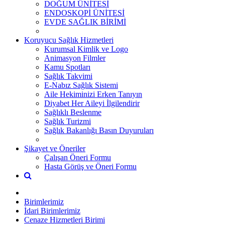
DOĞUM ÜNİTESİ
ENDOSKOPİ ÜNİTESİ
EVDE SAĞLIK BİRİMİ
Koruyucu Sağlık Hizmetleri
Kurumsal Kimlik ve Logo
Animasyon Filmler
Kamu Spotları
Sağlık Takvimi
E-Nabız Sağlık Sistemi
Aile Hekiminizi Erken Tanıyın
Diyabet Her Aileyi İlgilendirir
Sağlıklı Beslenme
Sağlık Turizmi
Sağlık Bakanlığı Basın Duyuruları
Şikayet ve Öneriler
Çalışan Öneri Formu
Hasta Görüş ve Öneri Formu
Birimlerimiz
İdari Birimlerimiz
Cenaze Hizmetleri Birimi