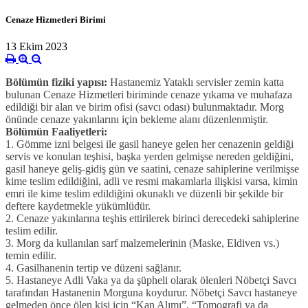
Cenaze Hizmetleri Birimi
13 Ekim 2023
Bölümün fiziki yapısı:
Hastanemiz Yataklı servisler zemin katta
bulunan Cenaze
Hizmetleri biriminde cenaze yıkama ve muhafaza
edildiği bir alan ve birim ofisi
(savcı odası) bulunmaktadır. Morg
önünde cenaze yakınlarını için bekleme alanı düzenlenmiştir.
Bölümün Faaliyetleri:
1. Gömme izni belgesi ile gasil haneye gelen her cenazenin geldiği
servis ve konulan teşhisi, başka yerden gelmişse
nereden geldiğini,
gasil haneye geliş-gidiş gün ve saatini, cenaze sahiplerine verilmişse
kime teslim edildiğini, adli ve
resmi makamlarla ilişkisi varsa, kimin
emri ile kime teslim edildiğini okunaklı ve düzenli bir şekilde bir
deftere
kaydetmekle yükümlüdür.
2. Cenaze yakınlarına teşhis ettirilerek birinci derecedeki sahiplerine
teslim edilir.
3. Morg da kullanılan sarf malzemelerinin (Maske, Eldiven vs.)
temin edilir.
4. Gasilhanenin tertip ve düzeni sağlanır.
5. Hastaneye Adli Vaka ya da şüpheli olarak ölenleri Nöbetçi Savcı
tarafından Hastanenin Morguna koydurur. Nöbetçi
Savcı hastaneye
gelmeden önce ölen kişi için “Kan Alımı”, “Tomografi ya da