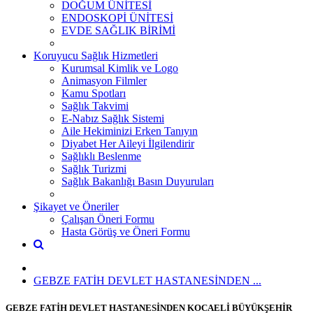
DOĞUM ÜNİTESİ
ENDOSKOPİ ÜNİTESİ
EVDE SAĞLIK BİRİMİ
Koruyucu Sağlık Hizmetleri
Kurumsal Kimlik ve Logo
Animasyon Filmler
Kamu Spotları
Sağlık Takvimi
E-Nabız Sağlık Sistemi
Aile Hekiminizi Erken Tanıyın
Diyabet Her Aileyi İlgilendirir
Sağlıklı Beslenme
Sağlık Turizmi
Sağlık Bakanlığı Basın Duyuruları
Şikayet ve Öneriler
Çalışan Öneri Formu
Hasta Görüş ve Öneri Formu
GEBZE FATİH DEVLET HASTANESİNDEN ...
GEBZE FATİH DEVLET HASTANESİNDEN KOCAELİ BÜYÜKŞEHİR