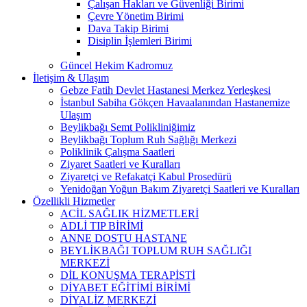
Çalışan Hakları ve Güvenliği Birimi
Çevre Yönetim Birimi
Dava Takip Birimi
Disiplin İşlemleri Birimi
Güncel Hekim Kadromuz
İletişim & Ulaşım
Gebze Fatih Devlet Hastanesi Merkez Yerleşkesi
İstanbul Sabiha Gökçen Havaalanından Hastanemize
Ulaşım
Beylikbağı Semt Polikliniğimiz
Beylikbağı Toplum Ruh Sağlığı Merkezi
Poliklinik Çalışma Saatleri
Ziyaret Saatleri ve Kuralları
Ziyaretçi ve Refakatçi Kabul Prosedürü
Yenidoğan Yoğun Bakım Ziyaretçi Saatleri ve Kuralları
Özellikli Hizmetler
ACİL SAĞLIK HİZMETLERİ
ADLİ TIP BİRİMİ
ANNE DOSTU HASTANE
BEYLİKBAĞI TOPLUM RUH SAĞLIĞI
MERKEZİ
DİL KONUŞMA TERAPİSTİ
DİYABET EĞİTİMİ BİRİMİ
DİYALİZ MERKEZİ