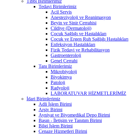
Tıbbi Birimlerimiz
Tedavi Birimlerimiz
Acil Servis
Anesteziyoloji ve Reanimasyon
Beyin ve Sinir Cerrahisi
Cildiye (Dermatoloji)
Çocuk Sağlığı ve Hastalıkları
Çocuk ve Ergen Ruh Sağlığı Hastalıkları
Enfeksiyon Hastalıkları
Fizik Tedavi ve Rehabilitasyon
Gastroenteroloji
Genel Cerrahi
Tanı Birimlerimiz
Mikrobiyoloji
Biyokimya
Patoloji
Radyoloji
LABORATUVAR HİZMETLERİMİZ
İdari Birimlerimiz
Adli İşlem Birimi
Arşiv Birimi
Ayniyat ve Biyomedikal Depo Birimi
Basın - İletişim ve Tanıtım Birimi
Bilgi İşlem Birimi
Cenaze Hizmetleri Birimi