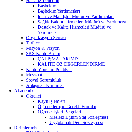
Hastane Yönetimi
Başhekim
Başhekim Yardımcıları
İdari ve Mali İşler Müdür ve Yardımcıları
Sağlık Bakım Hizmetleri Müdürü ve Yardımcısı
Destek ve Kalite Hizmetleri Müdürü ve
Yardımcısı
Organizasyon Şeması
Tarihçe
Misyon & Vizyon
SKS Kalite Birimi
ÇALIŞMALARIMIZ
KALİTE ÖZ DEĞERLENDİRME
Kalite Yönetim Politikası
Mevzuat
Sosyal Sorumluluk
Anlaşmalı Kurumlar
Akademik
Öğrenci
Kayıt İşlemleri
Öğrenciler için Gerekli Formlar
Öğrenci İşleri Belgeleri
Mesleki Eğitim Staj Sözleşmesi
Uygulamalı Ders Sözleşmesi
Birimlerimiz