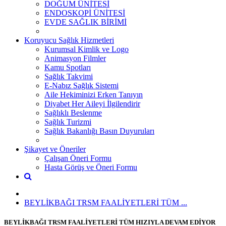
DOĞUM ÜNİTESİ
ENDOSKOPİ ÜNİTESİ
EVDE SAĞLIK BİRİMİ
Koruyucu Sağlık Hizmetleri
Kurumsal Kimlik ve Logo
Animasyon Filmler
Kamu Spotları
Sağlık Takvimi
E-Nabız Sağlık Sistemi
Aile Hekiminizi Erken Tanıyın
Diyabet Her Aileyi İlgilendirir
Sağlıklı Beslenme
Sağlık Turizmi
Sağlık Bakanlığı Basın Duyuruları
Şikayet ve Öneriler
Çalışan Öneri Formu
Hasta Görüş ve Öneri Formu
BEYLİKBAĞI TRSM FAALİYETLERİ TÜM ...
BEYLİKBAĞI TRSM FAALİYETLERİ TÜM HIZIYLA DEVAM EDİYOR