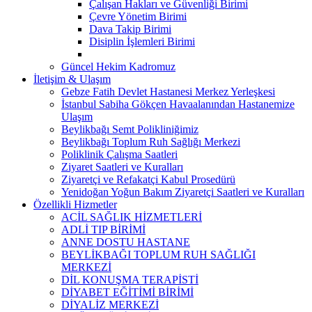
Çalışan Hakları ve Güvenliği Birimi
Çevre Yönetim Birimi
Dava Takip Birimi
Disiplin İşlemleri Birimi
Güncel Hekim Kadromuz
İletişim & Ulaşım
Gebze Fatih Devlet Hastanesi Merkez Yerleşkesi
İstanbul Sabiha Gökçen Havaalanından Hastanemize
Ulaşım
Beylikbağı Semt Polikliniğimiz
Beylikbağı Toplum Ruh Sağlığı Merkezi
Poliklinik Çalışma Saatleri
Ziyaret Saatleri ve Kuralları
Ziyaretçi ve Refakatçi Kabul Prosedürü
Yenidoğan Yoğun Bakım Ziyaretçi Saatleri ve Kuralları
Özellikli Hizmetler
ACİL SAĞLIK HİZMETLERİ
ADLİ TIP BİRİMİ
ANNE DOSTU HASTANE
BEYLİKBAĞI TOPLUM RUH SAĞLIĞI
MERKEZİ
DİL KONUŞMA TERAPİSTİ
DİYABET EĞİTİMİ BİRİMİ
DİYALİZ MERKEZİ