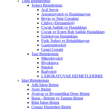
Tıbbi Birimlerimiz
Tedavi Birimlerimiz
Acil Servis
Anesteziyoloji ve Reanimasyon
Beyin ve Sinir Cerrahisi
Cildiye (Dermatoloji)
Çocuk Sağlığı ve Hastalıkları
Çocuk ve Ergen Ruh Sağlığı Hastalıkları
Enfeksiyon Hastalıkları
Fizik Tedavi ve Rehabilitasyon
Gastroenteroloji
Genel Cerrahi
Tanı Birimlerimiz
Mikrobiyoloji
Biyokimya
Patoloji
Radyoloji
LABORATUVAR HİZMETLERİMİZ
İdari Birimlerimiz
Adli İşlem Birimi
Arşiv Birimi
Ayniyat ve Biyomedikal Depo Birimi
Basın - İletişim ve Tanıtım Birimi
Bilgi İşlem Birimi
Cenaze Hizmetleri Birimi