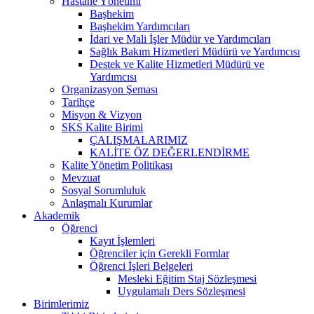
Hastane Yönetimi
Başhekim
Başhekim Yardımcıları
İdari ve Mali İşler Müdür ve Yardımcıları
Sağlık Bakım Hizmetleri Müdürü ve Yardımcısı
Destek ve Kalite Hizmetleri Müdürü ve
Yardımcısı
Organizasyon Şeması
Tarihçe
Misyon & Vizyon
SKS Kalite Birimi
ÇALIŞMALARIMIZ
KALİTE ÖZ DEĞERLENDİRME
Kalite Yönetim Politikası
Mevzuat
Sosyal Sorumluluk
Anlaşmalı Kurumlar
Akademik
Öğrenci
Kayıt İşlemleri
Öğrenciler için Gerekli Formlar
Öğrenci İşleri Belgeleri
Mesleki Eğitim Staj Sözleşmesi
Uygulamalı Ders Sözleşmesi
Birimlerimiz